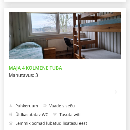
Siseõu
Riide- või seinakapp
Külmkapp
deck
checkroom
kitchen
Kööginurk
Konditsioneer
Käterätik
restaurant
Triikraud
Föön
iron
Kaks eraldi voodit ja üks narivoodi
bed
MAJA 4 KOLMENE TUBA
Mahutavus: 3
Puhkeruum
Vaade siseõu
self_improvement
visibility
Üldkasutatav WC
Tasuta wifi
wc
wifi
Lemmikloomad lubatud lisatasu eest
pets