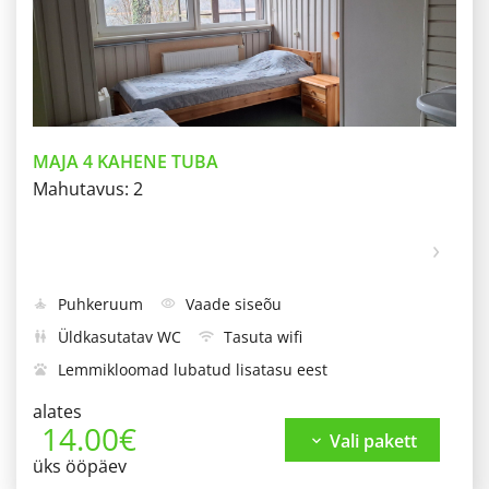
MAJA 4 KAHENE TUBA
Mahutavus: 2
Puhkeruum
Vaade siseõu
self_improvement
visibility
Üldkasutatav WC
Tasuta wifi
wc
wifi
Lemmikloomad lubatud lisatasu eest
pets
Suitsetamine keelatud
Meigipeegel
smoke_free
alates
14.00€
Üldkasutatav dušš
Kirjutuslaud
shower
desk
Vali pakett
keyboard_arrow_down
üks ööpäev
Tasuta parkimine
Grillimisala
Õueala
local_parking
outdoor_grill
chair_umbrella