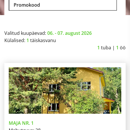
Valitud kuupäevad:
06. - 07. august 2026
Külalised:
1
täiskasvanu
1
tuba |
1
öö
MAJA NR. 1