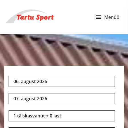
menu
Menüü