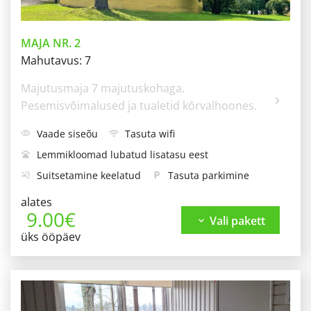
MAJA NR. 2
Mahutavus: 7
Majutusmaja 7 majutuskohaga. 
Pesemisvõimalused ja tualetid kõrvalhoones.
Vaade siseõu
Tasuta wifi
visibility
wifi
Lemmikloomad lubatud lisatasu eest
pets
Suitsetamine keelatud
Tasuta parkimine
smoke_free
local_parking
Grillimisala
Õueala
Käterätik
outdoor_grill
chair_umbrella
alates
9.00€
Kolm narivoodit ja üks eraldi voodi
bed
Vali pakett
keyboard_arrow_down
üks ööpäev